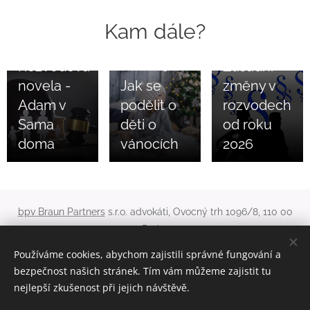
předpisů, která
končí a
mění nejen
soudy se
Kam dále?
samotný proces
zjednoduší!
11.02.2026
rozvodu, ale také
Rozvodová
Zásadní
způsob, jakým
26.11.2025
soudy rozhodují o
novela -
Jak se
změny v
dětech. Zásadní
Adam v
podělit o
rozvodech
novinkou je, že
Sama
děti o
od roku
péče o děti už
nebude
doma
vánocích
2026
označována jako
výlučná nebo
střídavá. Nově
bude péče náležet
bpv Braun Partners
s.r.o. advokáti, Ovocný trh 1096/8, 110 00
oběma rodičům, a
Praha
soud bude určovat
pouze to, jak bude
Používáme cookies, abychom zajistili správné fungování a
+420 224 490 000
info@bpv-bp.com
probíhat...
bezpečnost našich stránek. Tím vám můžeme zajistit tu
Cookies
nejlepší zkušenost při jejich návštěvě.
Jazyky