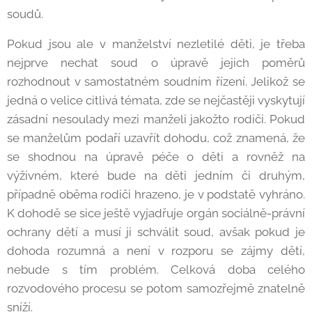
soudů.
Pokud jsou ale v manželství nezletilé děti, je třeba
nejprve nechat soud o úpravě jejich poměrů
rozhodnout v samostatném soudním řízení. Jelikož se
jedná o velice citlivá témata, zde se nejčastěji vyskytují
zásadní nesoulady mezi manželi jakožto rodiči. Pokud
se manželům podaří uzavřít dohodu, což znamená, že
se shodnou na úpravě péče o děti a rovněž na
výživném, které bude na děti jedním či druhým,
případně oběma rodiči hrazeno, je v podstatě vyhráno.
K dohodě se sice ještě vyjadřuje orgán sociálně-právní
ochrany dětí a musí ji schválit soud, avšak pokud je
dohoda rozumná a není v rozporu se zájmy dětí,
nebude s tím problém. Celková doba celého
rozvodového procesu se potom samozřejmě znatelně
sníží.