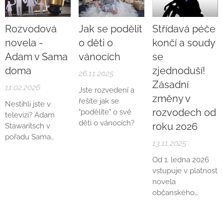
Rozvodová
Jak se podělit
Střídavá péče
novela -
o děti o
končí a soudy
Adam v Sama
vánocích
se
doma
zjednoduší!
26.11.2025
Zásadní
11.02.2026
Jste rozvedení a
změny v
řešíte jak se
Nestihli jste v
rozvodech od
"podělíte" o své
televizi? Adam
děti o vánocích?
roku 2026
Stawaritsch v
pořadu Sama
13.11.2025
doma Česká
televize přibližuje,
Od 1. ledna 2026
jaké změny přináší
vstupuje v platnost
rozvodová novela.
novela
13.11.2025
občanského
Střídavá
zákoníku a
péče
souvisejících