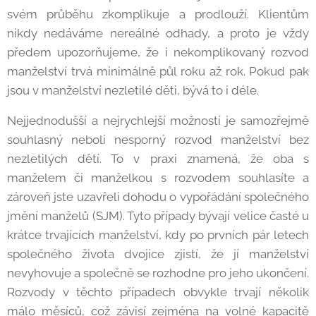
svém průběhu zkomplikuje a prodlouží. Klientům
nikdy nedáváme nereálné odhady, a proto je vždy
předem upozorňujeme, že i nekomplikovaný rozvod
manželství trvá minimálně půl roku až rok. Pokud pak
jsou v manželství nezletilé děti, bývá to i déle.
Nejjednodušší a nejrychlejší možností je samozřejmě
souhlasný neboli nesporný rozvod manželství bez
nezletilých dětí. To v praxi znamená, že oba s
manželem či manželkou s rozvodem souhlasíte a
zároveň jste uzavřeli dohodu o vypořádání společného
jmění manželů (SJM). Tyto případy bývají velice časté u
krátce trvajících manželství, kdy po prvních pár letech
společného života dvojice zjistí, že jí manželství
nevyhovuje a společně se rozhodne pro jeho ukončení.
Rozvody v těchto případech obvykle trvají několik
málo měsíců, což závisí zejména na volné kapacitě