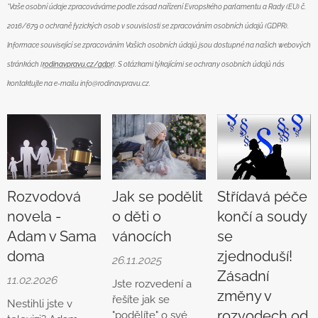
*Vaše osobní údaje zpracováváme podle zásad nařízení Evropského parlamentu a Rady (EU) č.
2016/679 o ochraně fyzických osob v souvislosti se zpracováním osobních údajů (GDPR).
Informace související se zpracováním Vašich osobních údajů jsou dostupné na našich webových
stránkách [
rodinavpravu.cz/gdpr
]. S otázkami týkajícími se ochrany osobních údajů nás
kontaktujte na e-mailu info@rodinavpravu.cz.
Rozvodová
Jak se podělit
Střídavá péče
novela -
o děti o
končí a soudy
Adam v Sama
vánocích
se
doma
zjednoduší!
26.11.2025
Zásadní
11.02.2026
Jste rozvedení a
změny v
řešíte jak se
Nestihli jste v
rozvodech od
"podělíte" o své