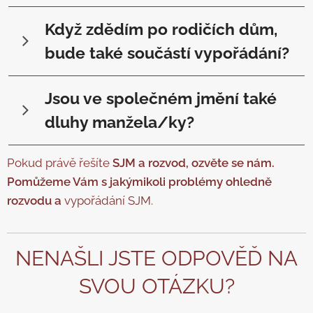
Vše, co je součástí společného jmění -
Když zdědím po rodičích dům,
nemovitosti, finanční prostředky, vozidla, ale i
podíl ve společnosti, podíl v bytovém družstvu,
bude také součástí vypořádání?
pohledávky, hypotéční úvěr a dluhy, pokud je
Společným jměním se nestávají věci, které jeden z
nabyl jeden nebo oba z manželů za dobu trvání
Jsou ve společném jmění také
manželů nabyl dědictvím nebo darem či ve
manželství.
vztahu k jeho výlučnému majetku.
dluhy manžela/ky?
Ano. Do společného jmění spadají i dluhy, bez
Pokud právě řešíte
SJM a rozvod, ozvěte se nám.
ohledu na to, kdo z manželů byl smluvní stranou
Pomůžeme Vám s jakýmikoli problémy ohledně
při uzavírání např. úvěru. Proti dluhům
rozvodu a
vypořádání SJM.
manžela/ky se lze bránit například námitkou
neplatnosti.
NENAŠLI JSTE ODPOVĚĎ NA
SVOU OTÁZKU?