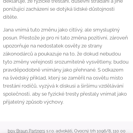
deklaruje, že fyzické trestání, duševní strádání a jiné
ponižující zacházení se dotýká lidské důstojnosti
dítěte.
Jana vnímá tuto změnu jako citlivý, ale smysluplný
posun. Přestože je pro ni tato změna pozitivní, zároveň
upozorňuje na nedostatek osvěty ze strany
zákonodárců a poukazuje na to, že dokud nebudou
tyto změny veřejnosti srozumitelně vysvětleny, budou
pravděpodobně vnímány jako přehnané. S odkazem
na švédský příklad, který se zaměřil na osvětu místo
trestání rodičů, vyzývá k diskusi a širšímu vzdělávání
společnosti, aby se fyzické tresty přestaly vnímat jako
přijatelný způsob výchovy.
bpv Braun Partners
s.r.o. advokáti, Ovocný trh 1096/8, 110 00